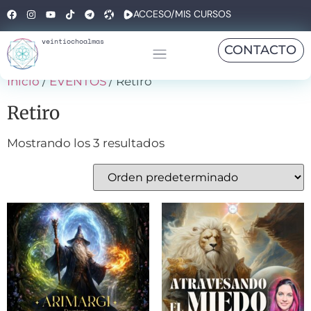
ACCESO/MIS CURSOS
veintiochoalmas
CONTACTO
Inicio
/
EVENTOS
/ Retiro
Retiro
Mostrando los 3 resultados