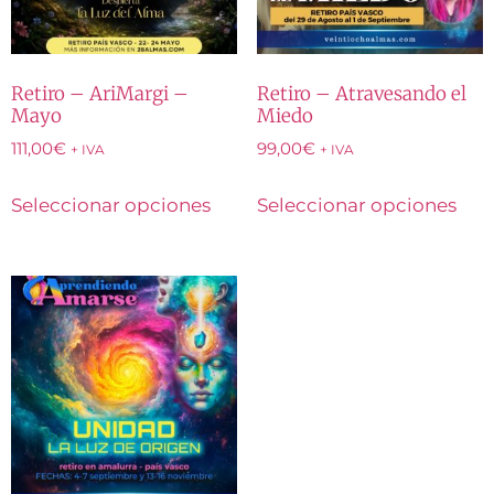
Retiro – AriMargi –
Retiro – Atravesando el
Mayo
Miedo
111,00
€
99,00
€
+ IVA
+ IVA
Seleccionar opciones
Seleccionar opciones