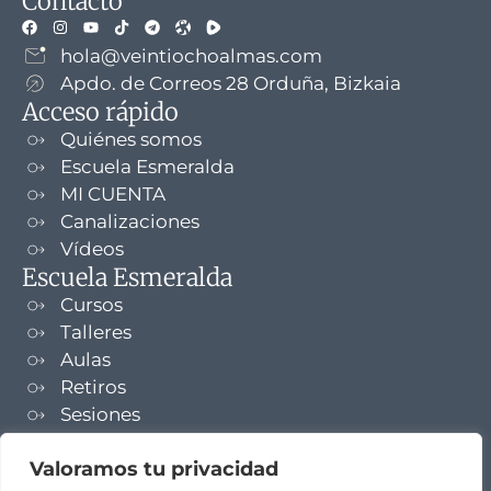
Contacto
hola@veintiochoalmas.com
Apdo. de Correos 28 Orduña, Bizkaia
Acceso rápido
Quiénes somos
Escuela Esmeralda
MI CUENTA
Canalizaciones
Vídeos
Escuela Esmeralda
Cursos
Talleres
Aulas
Retiros
Sesiones
Formaciones
Valoramos tu privacidad