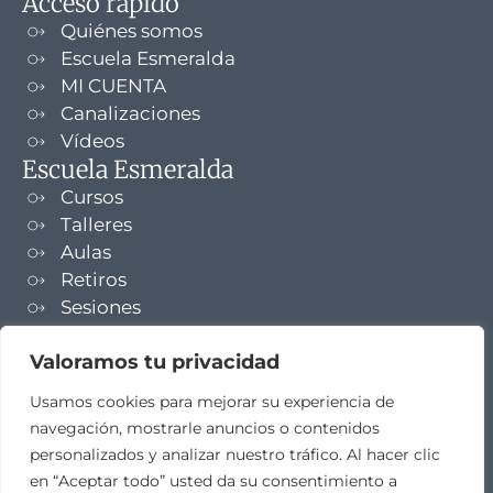
Acceso rápido
Quiénes somos
Escuela Esmeralda
MI CUENTA
Canalizaciones
Vídeos
Escuela Esmeralda
Cursos
Talleres
Aulas
Retiros
Sesiones
Formaciones
Valoramos tu privacidad
NEWSLETTER
Usamos cookies para mejorar su experiencia de
navegación, mostrarle anuncios o contenidos
TELEGRAM
personalizados y analizar nuestro tráfico. Al hacer clic
en “Aceptar todo” usted da su consentimiento a