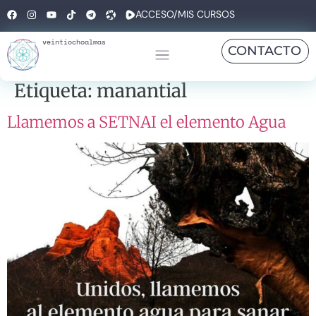
ACCESO/MIS CURSOS
veintiochoalmas
CONTACTO
Etiqueta:
manantial
Llamemos a SETNAI el elemento Agua