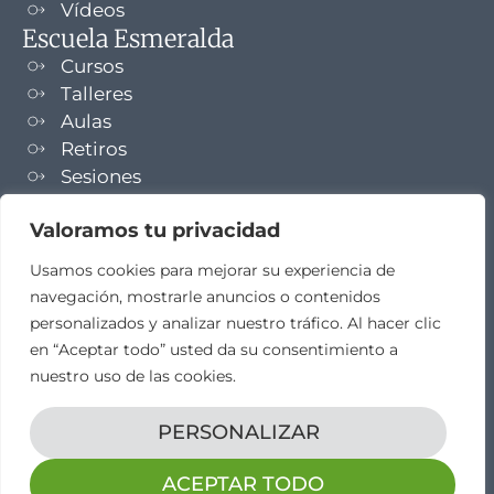
Vídeos
Escuela Esmeralda
Cursos
Talleres
Aulas
Retiros
Sesiones
Formaciones
Valoramos tu privacidad
NEWSLETTER
Usamos cookies para mejorar su experiencia de
navegación, mostrarle anuncios o contenidos
TELEGRAM
personalizados y analizar nuestro tráfico. Al hacer clic
en “Aceptar todo” usted da su consentimiento a
nuestro uso de las cookies.
PERSONALIZAR
Aviso legal
Propiedad intelectual
Política de cookies
Diseño web por
elestudio28​
ACEPTAR TODO