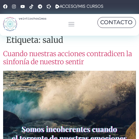
ACCESO/MIS CURSOS
veintiochoalmas
CONTACTO
Etiqueta:
salud
Cuando nuestras acciones contradicen la
sinfonía de nuestro sentir