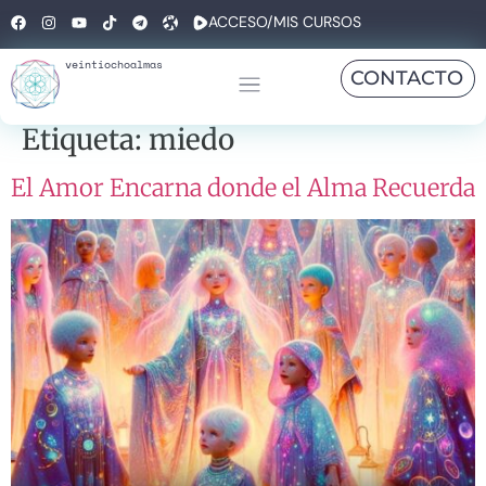
ACCESO/MIS CURSOS
veintiochoalmas
CONTACTO
Etiqueta:
miedo
El Amor Encarna donde el Alma Recuerda